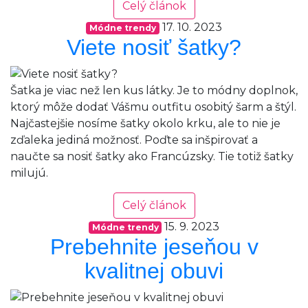
Celý článok
17. 10. 2023
Módne trendy
Viete nosiť šatky?
Šatka je viac než len kus látky. Je to módny doplnok,
ktorý môže dodať Vášmu outfitu osobitý šarm a štýl.
Najčastejšie nosíme šatky okolo krku, ale to nie je
zďaleka jediná možnosť. Poďte sa inšpirovať a
naučte sa nosiť šatky ako Francúzsky. Tie totiž šatky
milujú.
Celý článok
15. 9. 2023
Módne trendy
Prebehnite jeseňou v
kvalitnej obuvi