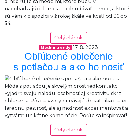
a inšpirujte sa modelmi, ktoré budú v
nadchádzajúcich mesiacoch udávať tempo, a ktoré
sú vám k dispozícii v širokej škále veľkostí od 36 do
54.
Celý článok
17. 8. 2023
Módne trendy
Obľúbené oblečenie
s potlačou a ako ho nosiť
Móda s potlačou je skvelým prostriedkom, ako
vyjadriť svoju náladu, osobnosť aj kreativitu skrz
oblečenia. Rôzne vzory prinášajú do šatníka nielen
farebnú pestrosť, ale aj možnosť experimentovať a
vytvárať unikátne kombinácie. Poďte sa inšpirovať!
Celý článok