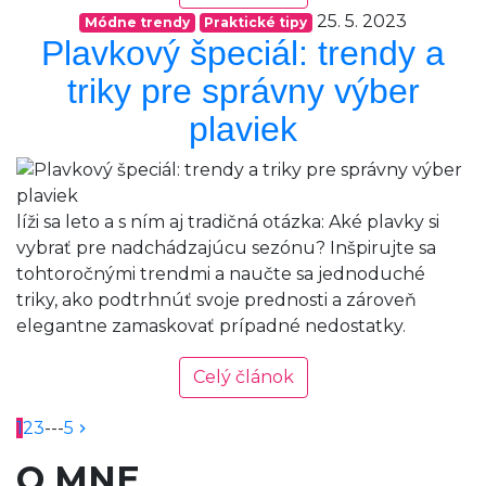
25. 5. 2023
Módne trendy
Praktické tipy
Plavkový špeciál: trendy a
triky pre správny výber
plaviek
líži sa leto a s ním aj tradičná otázka: Aké plavky si
vybrať pre nadchádzajúcu sezónu? Inšpirujte sa
tohtoročnými trendmi a naučte sa jednoduché
triky, ako podtrhnúť svoje prednosti a zároveň
elegantne zamaskovať prípadné nedostatky.
Celý článok
1
2
3
---
5
O MNE