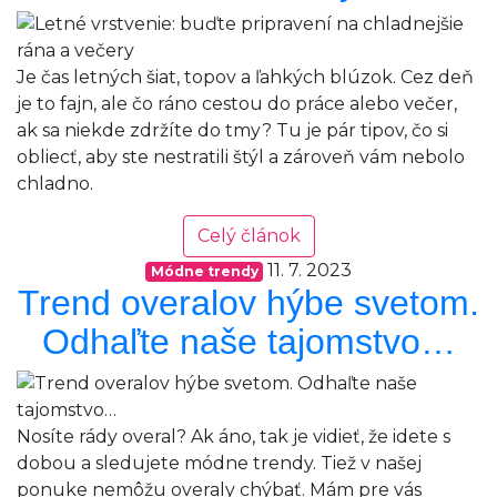
Je čas letných šiat, topov a ľahkých blúzok. Cez deň
je to fajn, ale čo ráno cestou do práce alebo večer,
ak sa niekde zdržíte do tmy? Tu je pár tipov, čo si
obliecť, aby ste nestratili štýl a zároveň vám nebolo
chladno.
Celý článok
11. 7. 2023
Módne trendy
Trend overalov hýbe svetom.
Odhaľte naše tajomstvo…
Nosíte rády overal? Ak áno, tak je vidieť, že idete s
dobou a sledujete módne trendy. Tiež v našej
ponuke nemôžu overaly chýbať. Mám pre vás