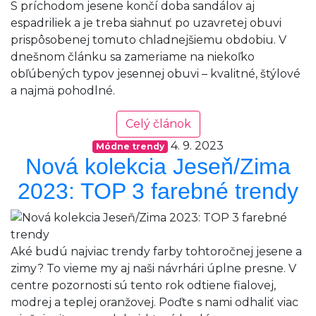
S príchodom jesene končí doba sandálov aj
espadriliek a je treba siahnuť po uzavretej obuvi
prispôsobenej tomuto chladnejšiemu obdobiu. V
dnešnom článku sa zameriame na niekoľko
obľúbených typov jesennej obuvi – kvalitné, štýlové
a najmä pohodlné.
Celý článok
4. 9. 2023
Módne trendy
Nová kolekcia Jeseň/Zima
2023: TOP 3 farebné trendy
Aké budú najviac trendy farby tohtoročnej jesene a
zimy? To vieme my aj naši návrhári úplne presne. V
centre pozornosti sú tento rok odtiene fialovej,
modrej a teplej oranžovej. Poďte s nami odhaliť viac