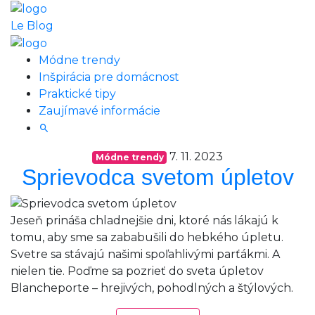
Le Blog
Módne trendy
Inšpirácia pre domácnost
Praktické tipy
Zaujímavé informácie
7. 11. 2023
Módne trendy
Sprievodca svetom úpletov
Jeseň prináša chladnejšie dni, ktoré nás lákajú k
tomu, aby sme sa zababušili do hebkého úpletu.
Svetre sa stávajú našimi spoľahlivými parťákmi. A
nielen tie. Poďme sa pozrieť do sveta úpletov
Blancheporte – hrejivých, pohodlných a štýlových.