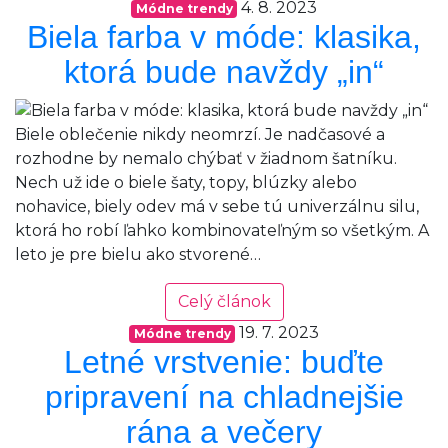
4. 8. 2023
Módne trendy
Biela farba v móde: klasika,
ktorá bude navždy „in“
Biele oblečenie nikdy neomrzí. Je nadčasové a
rozhodne by nemalo chýbať v žiadnom šatníku.
Nech už ide o biele šaty, topy, blúzky alebo
nohavice, biely odev má v sebe tú univerzálnu silu,
ktorá ho robí ľahko kombinovateľným so všetkým. A
leto je pre bielu ako stvorené…
Celý článok
19. 7. 2023
Módne trendy
Letné vrstvenie: buďte
pripravení na chladnejšie
rána a večery