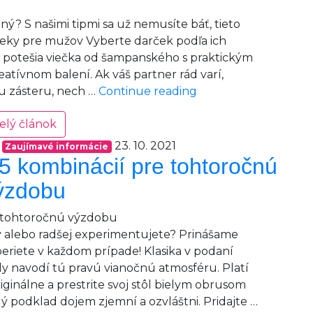
ný? S našimi tipmi sa už nemusíte báť, tieto
eky pre mužov Vyberte darček podľa ich
a potešia viečka od šampanského s praktickým
eatívnom balení. Ak váš partner rád varí,
Tipy
u zásteru, nech …
Continue reading
na
elý článok
darčeky
pre
23. 10. 2021
Zaujímavé informácie
najbližších
5 kombinácií pre tohtoročnú
ýzdobu
y alebo radšej experimentujete? Prinášame
beriete v každom prípade! Klasika v podaní
vždy navodí tú pravú vianočnú atmosféru. Platí
ginálne a prestrite svoj stôl bielym obrusom
ý podklad dojem zjemní a ozvláštni. Pridajte …