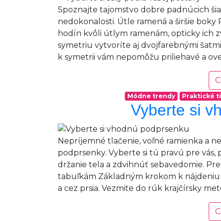
Spoznajte tajomstvo dobre padnúcich šiat
nedokonalosti. Útle ramená a širšie boky
hodín kvôli útlym ramenám, opticky ich z
symetriu vytvoríte aj dvojfarebnými šatmi 
k symetrii vám nepomôžu priliehavé a over
C
Módne trendy
Praktické t
Vyberte si 
Nepríjemné tlačenie, voľné ramienka a n
podprsenky. Vyberte si tú pravú pre vás
držanie tela a zdvihnúť sebavedomie. Pr
tabuľkám Základným krokom k nájdeniu t
a cez prsia. Vezmite do rúk krajčírsky met
C