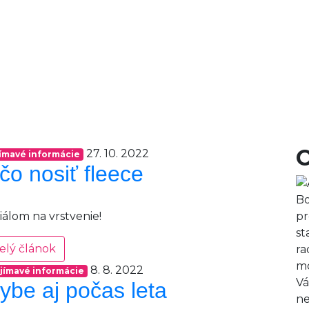
27. 10. 2022
ímavé informácie
čo nosiť fleece
Bo
iálom na vrstvenie!
pr
st
elý článok
ra
mo
8. 8. 2022
jímavé informácie
Vá
ybe aj počas leta
ne