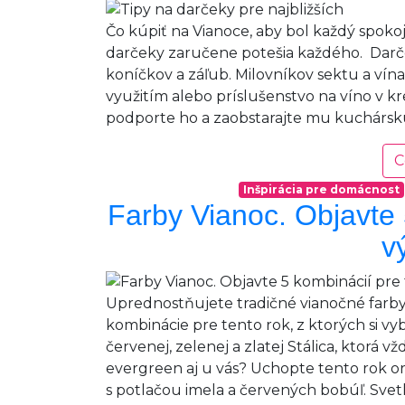
Čo kúpiť na Vianoce, aby bol každý spokoj
darčeky zaručene potešia každého. Darč
koníčkov a záľub. Milovníkov sektu a vín
využitím alebo príslušenstvo na víno v kr
podporte ho a zaobstarajte mu kuchársk
C
Inšpirácia pre domácnost
Farby Vianoc. Objavte 
v
Uprednostňujete tradičné vianočné farb
kombinácie pre tento rok, z ktorých si vy
červenej, zelenej a zlatej Stálica, ktorá 
evergreen aj u vás? Uchopte tento rok ori
s potlačou imela a červených bobúľ. Svetl