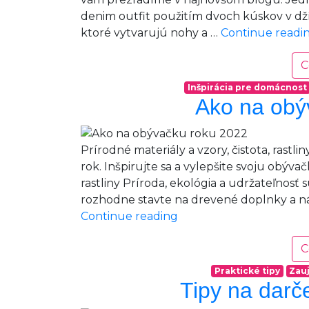
denim outfit použitím dvoch kúskov v dží
ktoré vytvarujú nohy a …
Continue readi
C
Inšpirácia pre domácnost
Ako na obý
Prírodné materiály a vzory, čistota, rastlin
rok. Inšpirujte sa a vylepšite svoju obýv
rastliny Príroda, ekológia a udržateľnosť
rozhodne stavte na drevené doplnky a ná
Ako
Continue reading
na
obývačku
C
roku
Praktické tipy
Zau
2022
Tipy na darče