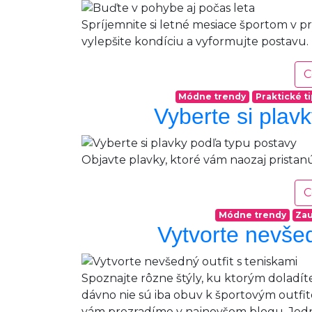
Spríjemnite si letné mesiace športom v pr
vylepšite kondíciu a vyformujte postavu.
C
Módne trendy
Praktické t
Vyberte si plav
Objavte plavky, ktoré vám naozaj pristanú
C
Módne trendy
Zau
Vytvorte nevšed
Spoznajte rôzne štýly, ku ktorým doladíte 
dávno nie sú iba obuv k športovým outfit
vám prezradíme v najnovšom blogu. Jedn