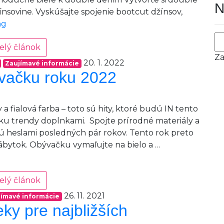
N
nsovine. Vyskúšajte spojenie bootcut džínsov,
Vytvorte
ng
nevšedný
elý článok
outfit
Za
s
20. 1. 2022
Zaujímavé informácie
teniskami
vačku roku 2022
y a fialová farba – toto sú hity, ktoré budú IN tento
ačku trendy doplnkami. Spojte prírodné materiály a
 sú heslami posledných pár rokov. Tento rok preto
bytok. Obývačku vymaľujte na bielo a …
elý článok
26. 11. 2021
jímavé informácie
ky pre najbližších