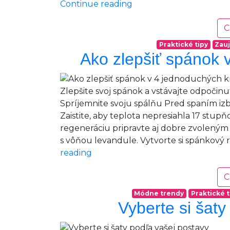
Farby
Continue reading
Vianoc.
Objavte
C
5
Praktické tipy
Zauj
kombinácií
Ako zlepšiť spánok 
pre
tohtoročnú
výzdobu
Zlepšite svoj spánok a vstávajte odpočinu
Spríjemnite svoju spálňu Pred spaním izb
Zaistite, aby teplota nepresiahla 17 stup
regeneráciu pripravte aj dobre zvolený
s vôňou levandule. Vytvorte si spánkový r
Ako
reading
zlepšiť
spánok
C
v
Módne trendy
Praktické t
4
Vyberte si šaty
jednoduchých
krokoch