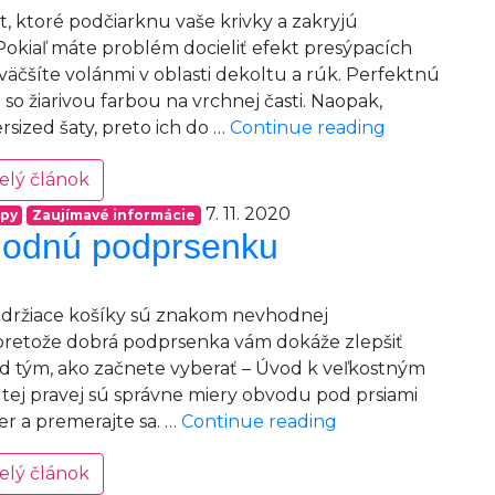
, ktoré podčiarknu vaše krivky a zakryjú
 Pokiaľ máte problém docieliť efekt presýpacích
väčšíte volánmi v oblasti dekoltu a rúk. Perfektnú
so žiarivou farbou na vrchnej časti. Naopak,
Vyberte
sized šaty, preto ich do …
Continue reading
si
elý článok
šaty
podľa
7. 11. 2020
ipy
Zaujímavé informácie
vašej
vhodnú podprsenku
postavy
edržiace košíky sú znakom nevhodnej
, pretože dobrá podprsenka vám dokáže zlepšiť
ed tým, ako začnete vyberať – Úvod k veľkostným
ej pravej sú správne miery obvodu pod prsiami
Vyberte
er a premerajte sa. …
Continue reading
si
elý článok
vhodnú