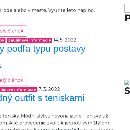
Hľ
írode alebo v meste. Využite leto naplno,
P
elý článok
14. 5. 2022
ipy
Zaujímavé informácie
ky podľa typu postavy
!
elý článok
S
7. 3. 2022
jímavé informácie
ný outfit s teniskami
tenisky. Módni stylisti hovoria jasne: Tenisky už
om. Aké prevedenie zvoliť k jednotlivým štýlom
oduché biele k double denim Vytvorte si double