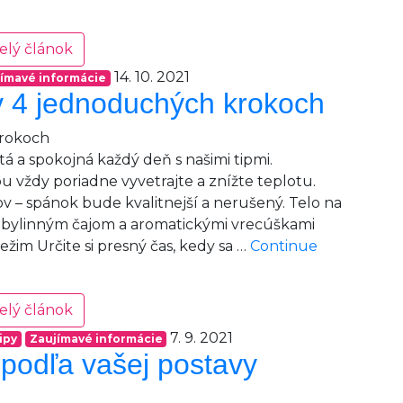
elý článok
14. 10. 2021
ímavé informácie
v 4 jednoduchých krokoch
tá a spokojná každý deň s našimi tipmi.
u vždy poriadne vyvetrajte a znížte teplotu.
ňov – spánok bude kvalitnejší a nerušený. Telo na
m bylinným čajom a aromatickými vrecúškami
ežim Určite si presný čas, kedy sa …
Continue
elý článok
7. 9. 2021
ipy
Zaujímavé informácie
 podľa vašej postavy