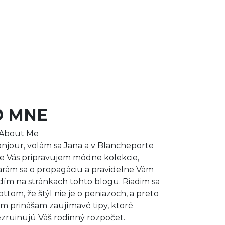
O MNE
njour, volám sa Jana a v Blancheporte
e Vás pripravujem módne kolekcie,
arám sa o propagáciu a pravidelne Vám
dím na stránkach tohto blogu. Riadim sa
ttom, že štýl nie je o peniazoch, a preto
m prinášam zaujímavé tipy, ktoré
zruinujú Váš rodinný rozpočet.