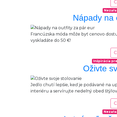
outfity
C
pre
Nezařa
ženy
Nápady na o
s
krivkami
Francúzska móda môže byť cenovo dostupná
vyskladáte do 50 €!
C
Inšpirácia p
Oživte sv
Jedlo chutí lepšie, keď je podávané na u
interiéru a servírujte nedeľný obed štýlov
C
Nezařa