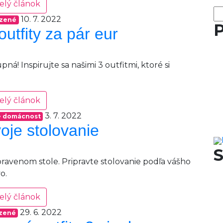
elý článok
Hľ
10. 7. 2022
zené
P
utfity za pár eur
! Inspirujte sa našimi 3 outfitmi, ktoré si
elý článok
3. 7. 2022
re domácnost
oje stolovanie
S
pravenom stole. Pripravte stolovanie podľa vášho
o.
elý článok
29. 6. 2022
zené