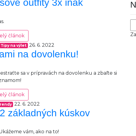
ové outfity 3x inak
N
s.
Za
elý článok
26. 6. 2022
Tipy na výlet
nami na dovolenku!
estraťte sa v prípravách na dovolenku a zbaľte si
zoznamom!
elý článok
22. 6. 2022
rendy
z 2 základných kúskov
? Ukážeme vám, ako na to!