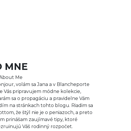
O MNE
njour, volám sa Jana a v Blancheporte
e Vás pripravujem módne kolekcie,
arám sa o propagáciu a pravidelne Vám
dím na stránkach tohto blogu. Riadim sa
ttom, že štýl nie je o peniazoch, a preto
m prinášam zaujímavé tipy, ktoré
zruinujú Váš rodinný rozpočet.