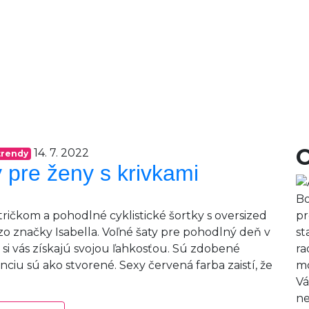
14. 7. 2022
trendy
y pre ženy s krivkami
Bo
 tričkom a pohodlné cyklistické šortky s oversized
pr
zo značky Isabella. Voľné šaty pre pohodlný deň v
st
i vás získajú svojou ľahkosťou. Sú zdobené
ra
iu sú ako stvorené. Sexy červená farba zaistí, že
mo
Vá
ne