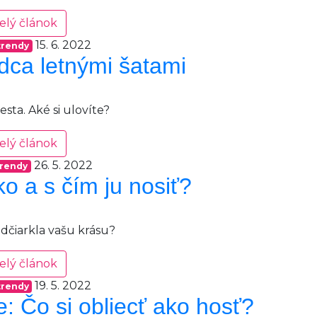
elý článok
15. 6. 2022
trendy
dca letnými šatami
sta. Aké si ulovíte?
elý článok
26. 5. 2022
rendy
ko a s čím ju nosiť?
odčiarkla vašu krásu?
elý článok
19. 5. 2022
trendy
 Čo si obliecť ako hosť?