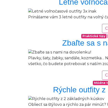
Letné voľnočas
Prinášame vám 3 letné outfity na voľný ča
C
Praktické tipy
Zbaľte sa s 
Plavky, šaty, žabky, sandále, kozmetika… N
všetko, čo budete potrebovať s naším 
C
Módne t
Rýchle outfity 
Obliecť sa štýlovo a rýchlo za pár minút