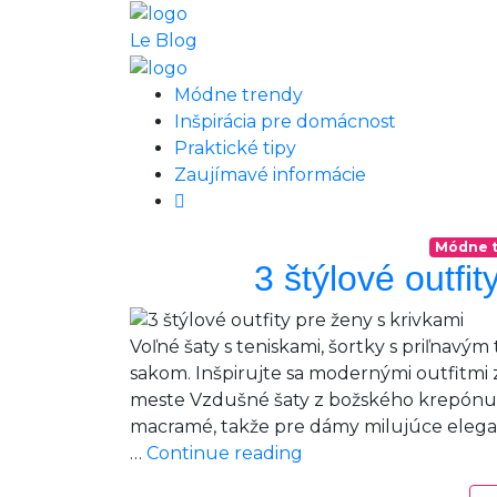
Le Blog
Módne trendy
Inšpirácia pre domácnost
Praktické tipy
Zaujímavé informácie
Módne 
3 štýlové outfit
Voľné šaty s teniskami, šortky s priľnavým
sakom. Inšpirujte sa modernými outfitmi 
meste Vzdušné šaty z božského krepónu s
macramé, takže pre dámy milujúce eleganc
3
…
Continue reading
štýlové