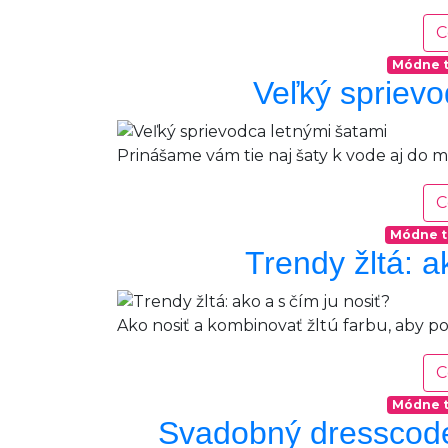
C
Módne 
Veľký sprievo
Prinášame vám tie naj šaty k vode aj do me
C
Módne t
Trendy žltá: a
Ako nosiť a kombinovať žltú farbu, aby p
C
Módne 
Svadobný dresscode: