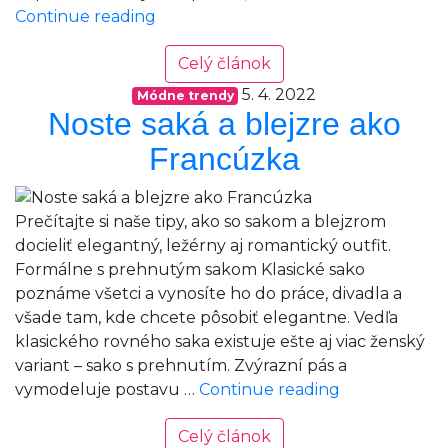
3
Continue reading
spôsoby
ako
Celý článok
oživiť
5. 4. 2022
Módne trendy
minimalistický
Noste saká a blejzre ako
outfit
Francúzka
Prečítajte si naše tipy, ako so sakom a blejzrom
docieliť elegantný, ležérny aj romantický outfit.
Formálne s prehnutým sakom Klasické sako
poznáme všetci a vynosíte ho do práce, divadla a
všade tam, kde chcete pôsobiť elegantne. Vedľa
klasického rovného saka existuje ešte aj viac ženský
variant – sako s prehnutím. Zvýrazní pás a
Noste
vymodeluje postavu …
Continue reading
saká
Celý článok
a