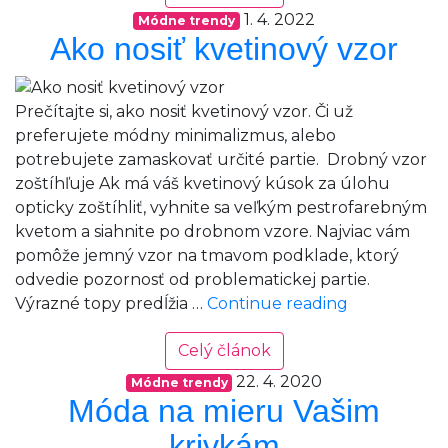
blejzre
1. 4. 2022
Módne trendy
ako
Ako nosiť kvetinový vzor
Francúzka
Prečítajte si, ako nosiť kvetinový vzor. Či už
preferujete módny minimalizmus, alebo
potrebujete zamaskovať určité partie. Drobný vzor
zoštíhľuje Ak má váš kvetinový kúsok za úlohu
opticky zoštíhliť, vyhnite sa veľkým pestrofarebným
kvetom a siahnite po drobnom vzore. Najviac vám
pomôže jemný vzor na tmavom podklade, ktorý
odvedie pozornosť od problematickej partie.
Ako
Výrazné topy predĺžia …
Continue reading
nosiť
Celý článok
kvetinový
vzor
22. 4. 2020
Módne trendy
Móda na mieru Vašim
krivkám