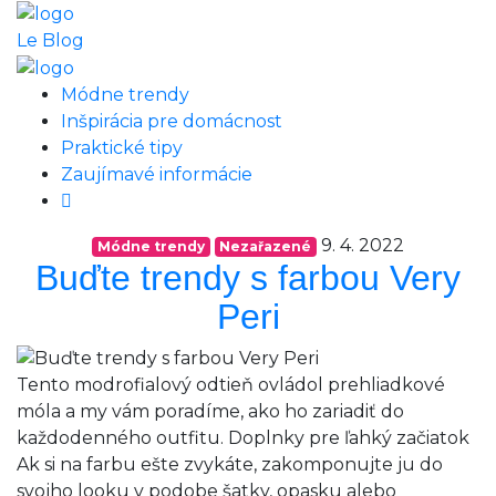
Le Blog
Módne trendy
Inšpirácia pre domácnost
Praktické tipy
Zaujímavé informácie
9. 4. 2022
Módne trendy
Nezařazené
Buďte trendy s farbou Very
Peri
Tento modrofialový odtieň ovládol prehliadkové
móla a my vám poradíme, ako ho zariadiť do
každodenného outfitu. Doplnky pre ľahký začiatok
Ak si na farbu ešte zvykáte, zakomponujte ju do
svojho looku v podobe šatky, opasku alebo