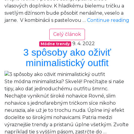
vlasových doplnkov. K hladkému bielemu tričku a
svetlým džínsom bude pôsobiť nenásilne, veselo a
B
jarne. V kombinácii s pastelovou …
Continue reading
t
Celý článok
s
f
9. 4. 2022
Módne trendy
V
3 spôsoby ako oživiť
Pe
minimalistický outfit
Ste módna minimalistka? Skvelé! Prečítajte si naše
tipy, ako dať jednoduchému outfitu šmrnc.
Nechajte vyniknúť široké nohavice Rovné, slim
nohavice s jednofarebným tričkom síce nikoho
neurazia, ale už je to trochu nuda. Úplne iný efekt
docielite so širokými nohavicami. Patria medzi
výraznejšie trendy a pristanú úplne všetkým. Zvoľte
napríklad tie s vyšším pásom, zastrčte do …