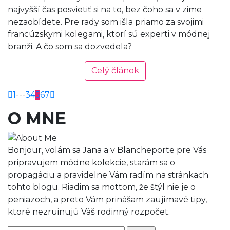
najvyšší čas posvietiť si na to, bez čoho sa v zime
nezaobídete. Pre rady som išla priamo za svojimi
francúzskymi kolegami, ktorí sú experti v módnej
branži. A čo som sa dozvedela?
Celý článok
1
---
3
4
5
6
7
O MNE
Bonjour, volám sa Jana a v Blancheporte pre Vás
pripravujem módne kolekcie, starám sa o
propagáciu a pravidelne Vám radím na stránkach
tohto blogu. Riadim sa mottom, že štýl nie je o
peniazoch, a preto Vám prinášam zaujímavé tipy,
ktoré nezruinujú Váš rodinný rozpočet.