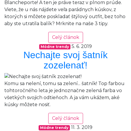
Blancheporte! A ten je práve teraz v plnom prúde.
Viete, že u nás nájdete veľa parádnych kúskov, z
ktorých si môžete poskladať štýlový outfit, bez toho
aby ste utratila balík? Mrknite na naše 3 tipy.
Celý článok
5. 6. 2019
Módne trendy
Nechajte svoj šatník
zozelenať!
Komu sa nelení, tomu sa zelení... šatník! Top farbou
tohtoročného leta je jednoznačne zelená farba vo
všetkých svojich odtieňoch. A ja vám ukážem, aké
kúsky môžete nosiť.
Celý článok
11. 3. 2019
Módne trendy