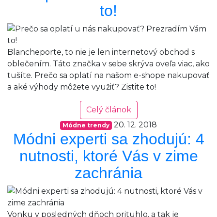
to!
Blancheporte, to nie je len internetový obchod s
oblečením. Táto značka v sebe skrýva oveľa viac, ako
tušíte. Prečo sa oplatí na našom e-shope nakupovať
a aké výhody môžete využiť? Zistite to!
Celý článok
20. 12. 2018
Módne trendy
Módni experti sa zhodujú: 4
nutnosti, ktoré Vás v zime
zachránia
Vonku v posledných dňoch prituhlo, a tak je