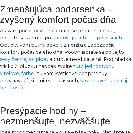
Zmenšujúca podprsenka –
zvýšený komfort počas dňa
Ak vám počas bežného dňa vaše prsia prekážajú,
nebojte sa siahnuť po
zmenšujúcich podprsenkách
.
Opticky vám bujný dekolt zmenšia a zabezpečia
komfort počas celého dňa. Poobhliadnite sa po tejto
sexy čiernej s čipkou
a buďte neodolateľná. Pod hladké
tričko či blúzku naopak zvoľte
túto jednoduchú
v telovej farbe
. Ak vám kosticové podprsenky
nevyhovujú, siahnite po kúskoch,
ktoré skvelo držia aj
bez kostíc
.
Presýpacie hodiny –
nezmenšujte, nezväčšujte
Ideálny pomer ramená – prsia – pás – boky. Netrápte sa