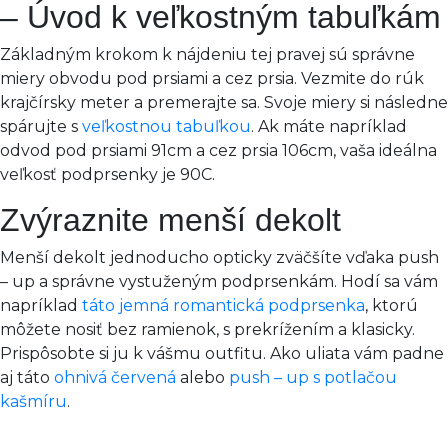
– Úvod k veľkostným tabuľkám
Základným krokom k nájdeniu tej pravej sú správne
miery obvodu pod prsiami a cez prsia. Vezmite do rúk
krajčírsky meter a premerajte sa. Svoje miery si následne
spárujte s
veľkostnou tabuľkou
. Ak máte napríklad
odvod pod prsiami 91cm a cez prsia 106cm, vaša ideálna
veľkosť podprsenky je 90C.
Zvýraznite menší dekolt
Menší dekolt jednoducho opticky zväčšíte vďaka push
– up a správne vystuženým podprsenkám. Hodí sa vám
napríklad
táto jemná romantická podprsenka
, ktorú
môžete nosiť bez ramienok, s prekrížením a klasicky.
Prispôsobte si ju k vášmu outfitu. Ako uliata vám padne
aj táto
ohnivá červená
alebo
push – up s potlačou
kašmíru
.