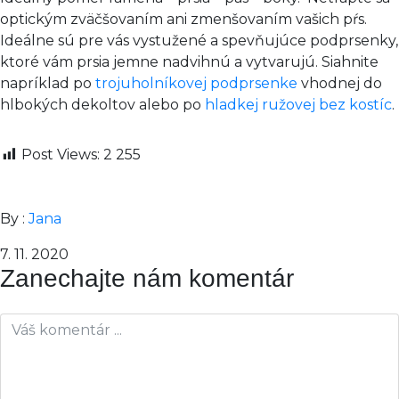
optickým zväčšovaním ani zmenšovaním vašich pŕs.
Ideálne sú pre vás vystužené a spevňujúce podprsenky,
ktoré vám prsia jemne nadvihnú a vytvarujú. Siahnite
napríklad po
trojuholníkovej podprsenke
vhodnej do
hlbokých dekoltov alebo po
hladkej ružovej bez kostíc
.
Post Views:
2 255
By :
Jana
7. 11. 2020
Zanechajte nám komentár