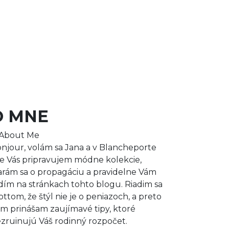
O MNE
njour, volám sa Jana a v Blancheporte
e Vás pripravujem módne kolekcie,
arám sa o propagáciu a pravidelne Vám
dím na stránkach tohto blogu. Riadim sa
ttom, že štýl nie je o peniazoch, a preto
m prinášam zaujímavé tipy, ktoré
zruinujú Váš rodinný rozpočet.