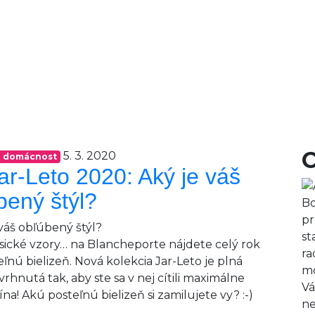
5. 3. 2020
re domácnost
ar-Leto 2020: Aký je váš
bený štýl?
Bo
pr
st
lasické vzory… na Blancheporte nájdete celý rok
ra
nú bielizeň. Nová kolekcia Jar-Leto je plná
mo
vrhnutá tak, aby ste sa v nej cítili maximálne
Vá
a! Akú posteľnú bielizeň si zamilujete vy? :-)
ne