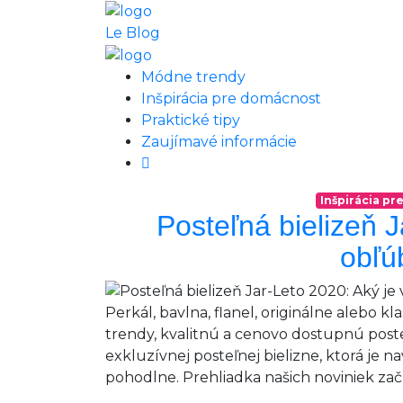
Le Blog
Módne trendy
Inšpirácia pre domácnost
Praktické tipy
Zaujímavé informácie
Inšpirácia p
Posteľná bielizeň J
obľú
Perkál, bavlna, flanel, originálne alebo k
trendy, kvalitnú a cenovo dostupnú posteľ
exkluzívnej posteľnej bielizne, ktorá je na
pohodlne. Prehliadka našich noviniek začín