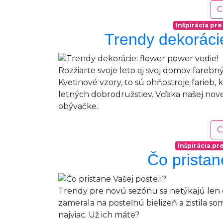
C
Inšpirácia pr
Trendy dekorácie
Rozžiarte svoje leto aj svoj domov farebn
Kvetinové vzory, to sú ohňostroje farieb, 
letných dobrodružstiev. Vďaka našej novej 
obývačke.
C
Inšpirácia p
Čo pristan
Trendy pre novú sezónu sa netýkajú len o
zamerala na posteľnú bielizeň a zistila so
najviac. Už ich máte?