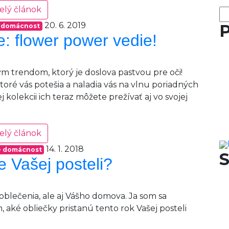
elý článok
Hľ
20. 6. 2019
P
e domácnost
: flower power vedie!
ým trendom, ktorý je doslova pastvou pre oči!
ktoré vás potešia a naladia vás na vlnu poriadných
kolekcii ich teraz môžete prežívať aj vo svojej
elý článok
14. 1. 2018
re domácnost
S
e Vašej posteli?
blečenia, ale aj Vášho domova. Ja som sa
m, aké obliečky pristanú tento rok Vašej posteli