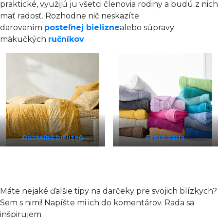
praktické, využijú ju všetci členovia rodiny a budú z nich
mať radosť. Rozhodne nič neskazíte
darovaním
posteľnej bielizne
alebo súpravy
mäkučkých
ručníkov
.
Posteľná bielizeň
Froté sada
Máte nejaké ďalšie tipy na darčeky pre svojich blízkych?
Sem s nimi! Napíšte mi ich do komentárov. Rada sa
inšpirujem.