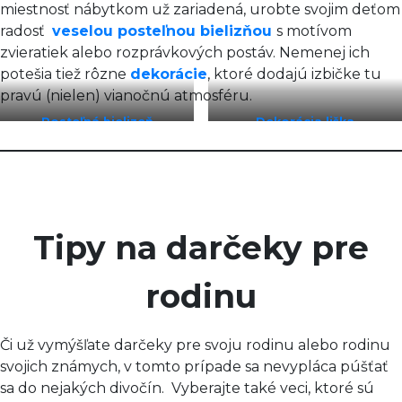
miestnosť nábytkom už zariadená, urobte svojim deťom
radosť
veselou posteľnou bielizňou
s motívom
zvieratiek alebo rozprávkových postáv. Nemenej ich
potešia tiež rôzne
dekorácie
, ktoré dodajú izbičke tu
pravú (nielen) vianočnú atmosféru.
Posteľná bielizeň
Dekorácia liška
Tipy na darčeky pre
rodinu
Či už vymýšľate darčeky pre svoju rodinu alebo rodinu
svojich známych, v tomto prípade sa nevypláca púšťať
sa do nejakých divočín. Vyberajte také veci, ktoré sú