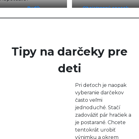
Budík
Obojstranný opasok
Tipy na darčeky pre
deti
Pri deťoch je naopak
vyberanie darčekov
často veľmi
jednoduché. Stačí
zadovážiť pár hračiek a
je postarané. Chcete
tentokrát urobiť
výnimku a okrem