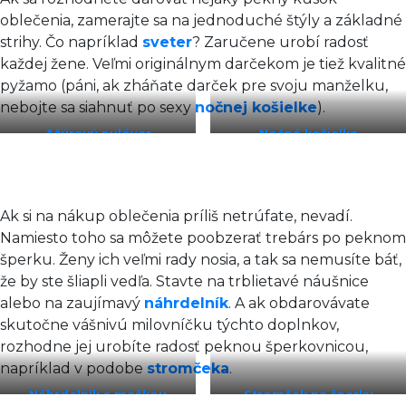
oblečenia, zamerajte sa na jednoduché štýly a základné
strihy. Čo napríklad
sveter
? Zaručene urobí radosť
každej žene. Veľmi originálnym darčekom je tiež kvalitné
pyžamo (páni, ak zháňate darček pre svoju manželku,
nebojte sa siahnuť po sexy
nočnej košielke
).
Ažú
rový pulóver
Nočná košielka
Ak si na nákup oblečenia príliš netrúfate, nevadí.
Namiesto toho sa môžete poobzerať trebárs po peknom
šperku. Ženy ich veľmi rady nosia, a tak sa nemusíte báť,
že by ste šliapli vedľa. Stavte na trblietavé náušnice
alebo na zaujímavý
náhrdelník
. A ak obdarovávate
skutočne vášnivú milovníčku týchto doplnkov,
rozhodne jej urobíte radosť peknou šperkovnicou,
napríklad v podobe
stromčeka
.
Náhrdelník s mačkou
Stromček na šperky