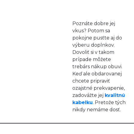
Poznáte dobre jej
vkus? Potom sa
pokojne pusťte aj do
výberu doplnkov.
Dovoliť si v takom
prípade môžete
trebárs nákup obuvi.
Keď ale obdarovanej
chcete pripraviť
ozajstné prekvapenie,
zadovážte jej
kvalitnú
kabelku
. Pretože tých
nikdy nemáme dosť.