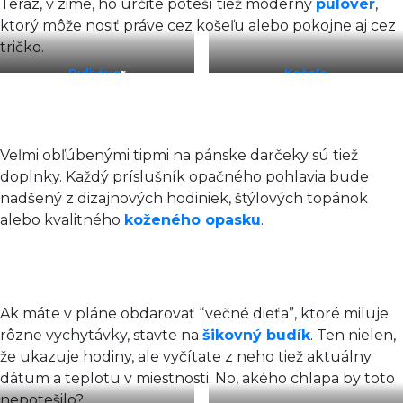
Teraz, v zime, ho určite poteší tiež moderný
pulóver
,
ktorý môže nosiť práve cez košeľu alebo pokojne aj cez
tričko.
Pul
h
óve
r
Košeľa
Veľmi obľúbenými tipmi na pánske darčeky sú tiež
doplnky. Každý príslušník opačného pohlavia bude
nadšený z dizajnových hodiniek, štýlových topánok
alebo kvalitného
koženého opasku
.
Ak máte v pláne obdarovať “večné dieťa”, ktoré miluje
rôzne vychytávky, stavte na
šikovný budík
. Ten nielen,
že ukazuje hodiny, ale vyčítate z neho tiež aktuálny
dátum a teplotu v miestnosti. No, akého chlapa by toto
nepotešilo?