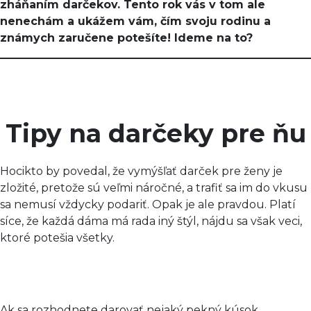
zháňaním darčekov. Tento rok vás v tom ale
nenechám a ukážem vám, čím svoju rodinu a
známych zaručene potešíte! Ideme na to?
Tipy na darčeky pre ňu
Hocikto by povedal, že vymýšľať darček pre ženy je
zložité, pretože sú veľmi náročné, a trafiť sa im do vkusu
sa nemusí vždycky podariť. Opak je ale pravdou. Platí
síce, že každá dáma má rada iný štýl, nájdu sa však veci,
ktoré potešia všetky.
Ak sa rozhodnete darovať nejaký pekný kúsok