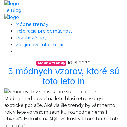
Le Blog
Módne trendy
Inšpirácia pre domácnost
Praktické tipy
Zaujímavé informácie
10. 6. 2020
Módne trendy
5 módnych vzorov, ktoré sú
toto leto in
Módna predpoveď na leto hlási retro vzory i
exotické potlače. Aké ďalšie trendy by vám tento
rok v lete vo vašom šatníku rozhodne nemali
chýbať? Mrknite na štýlové kúsky, ktoré budú toto
leto frčať.