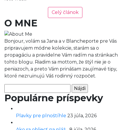
Celý článok
O MNE
Bonjour, volám sa Jana a v Blancheporte pre Vás
pripravujem módne kolekcie, starám sa o
propagáciu a pravidelne Vám radím na stránkach
tohto blogu. Riadim sa mottom, že štýl nie je o
peniazoch, a preto Vám prinášam zaujímavé tipy,
ktoré nezruinujú Váš rodinný rozpočet.
Hľadať:
Populárne príspevky
Plavky pre plnoštíhle
23 júla, 2026
Ako sa obliecť na pláž...
8 júla, 2026