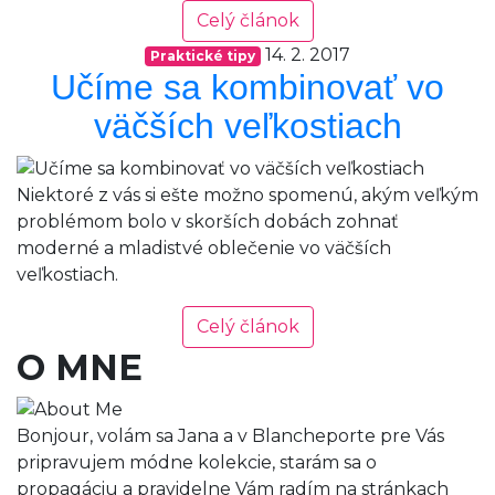
Celý článok
14. 2. 2017
Praktické tipy
Učíme sa kombinovať vo
väčších veľkostiach
Niektoré z vás si ešte možno spomenú, akým veľkým
problémom bolo v skorších dobách zohnať
moderné a mladistvé oblečenie vo väčších
veľkostiach.
Celý článok
O MNE
Bonjour, volám sa Jana a v Blancheporte pre Vás
pripravujem módne kolekcie, starám sa o
propagáciu a pravidelne Vám radím na stránkach