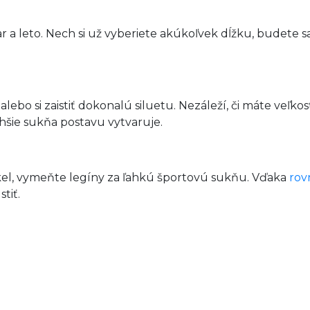
ar a leto. Nech si už vyberiete akúkoľvek dĺžku, budete 
alebo si zaistiť dokonalú siluetu. Nezáleží, či máte veľkos
ahšie sukňa postavu vytvaruje.
kel, vymeňte legíny za ľahkú športovú sukňu. Vďaka
rov
tiť.