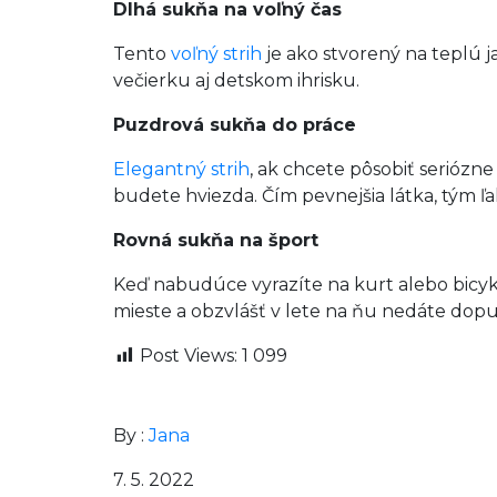
Dlhá sukňa na voľný čas
Tento
voľný strih
je ako stvorený na teplú j
večierku aj detskom ihrisku.
Puzdrová sukňa do práce
Elegantný strih
, ak chcete pôsobiť seriózne 
budete hviezda. Čím pevnejšia látka, tým ľ
Rovná sukňa na šport
Keď nabudúce vyrazíte na kurt alebo bicy
mieste a obzvlášť v lete na ňu nedáte dopus
Post Views:
1 099
By :
Jana
7. 5. 2022