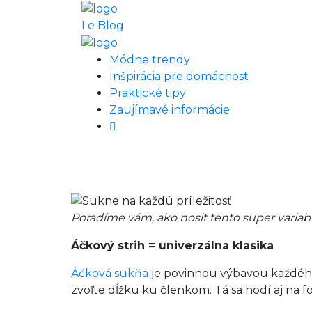
Le Blog
Módne trendy
Inšpirácia pre domácnost
Praktické tipy
Zaujímavé informácie
Poradíme vám, ako nosiť tento super varia
Áčkový strih = univerzálna klasika
Áčková sukňa
je povinnou výbavou každého 
zvoľte dĺžku ku členkom. Tá sa hodí aj na fo