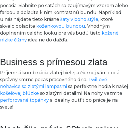
počasia. Siahnite po šatách so zaujímavým vzorom alebo
farbou a dolaďte k nim kontrastnú bundu. Napríklad
u nás nájdete tieto krásne
šaty v boho štýle
, ktoré
skvelo doladíte
koženkovou bundou
. Vhodným
doplnením celého looku pre vás budú tieto
kožené
nízke čižmy
ideálne do dažďa.
Business s prímesou zlata
Príjemná kombinácia zlatej bielej a čiernej vám dodá
správny šmrnc počas pracovného dňa.
Twillové
nohavice so zlatými lampasmi
sa perfektne hodia k našej
košeľovej blúzke
so zlatými detailmi. Na nohy vezmite
perforované topánky
a ideálny outfit do práce je na
svete!