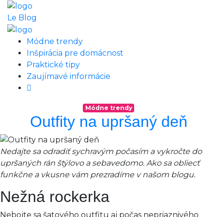
Le Blog
Módne trendy
Inšpirácia pre domácnost
Praktické tipy
Zaujímavé informácie
Módne trendy
Outfity na upršaný deň
Nedajte sa odradiť sychravým počasím a vykročte do
upršaných rán štýlovo a sebavedomo. Ako sa obliecť
funkčne a vkusne vám prezradíme v našom blogu.
Nežná rockerka
Nebojte sa šatového outfitu aj počas nepriaznivého