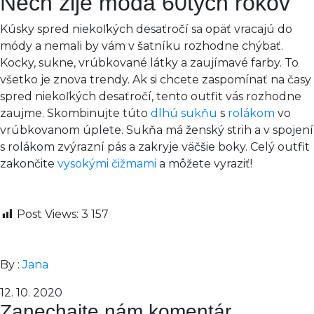
Nech žije móda 60tych rokov
Kúsky spred niekoľkých desaťročí sa opäť vracajú do
módy a nemali by vám v šatníku rozhodne chýbať.
Kocky, sukne, vrúbkované látky a zaujímavé farby. To
všetko je znova trendy. Ak si chcete zaspomínať na časy
spred niekoľkých desaťročí, tento outfit vás rozhodne
zaujme. Skombinujte túto
dlhú sukňu
s
rolákom
vo
vrúbkovanom úplete. Sukňa má ženský strih a v spojení
s rolákom zvýrazní pás a zakryje väčšie boky. Celý outfit
zakončite
vysokými čižmami
a môžete vyraziť!
Post Views:
3 157
By :
Jana
12. 10. 2020
Zanechajte nám komentár