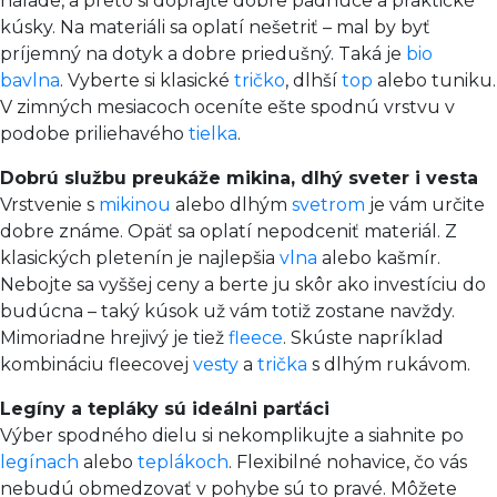
nálade, a preto si doprajte dobre padnúce a praktické
kúsky. Na materiáli sa oplatí nešetriť – mal by byť
príjemný na dotyk a dobre priedušný. Taká je
bio
bavlna
. Vyberte si klasické
tričko
, dlhší
top
alebo tuniku.
V zimných mesiacoch oceníte ešte spodnú vrstvu v
podobe priliehavého
tielka
.
Dobrú službu preukáže mikina, dlhý sveter i vesta
Vrstvenie s
mikinou
alebo dlhým
svetrom
je vám určite
dobre známe. Opäť sa oplatí nepodceniť materiál. Z
klasických pletenín je najlepšia
vlna
alebo kašmír.
Nebojte sa vyššej ceny a berte ju skôr ako investíciu do
budúcna – taký kúsok už vám totiž zostane navždy.
Mimoriadne hrejivý je tiež
fleece
. Skúste napríklad
kombináciu fleecovej
vesty
a
trička
s dlhým rukávom.
Legíny a tepláky sú ideálni parťáci
Výber spodného dielu si nekomplikujte a siahnite po
legínach
alebo
teplákoch
. Flexibilné nohavice, čo vás
nebudú obmedzovať v pohybe sú to pravé. Môžete