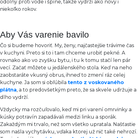
odolný proti vode i špíne, takže vydrží ako nový i
niekoľko rokov.
Aby Vás varenie bavilo
Čo si budeme hovoriť. My, ženy, najčastejšie trávime čas
v kuchyni. Preto si to i tam chceme urobiť pekné. A
rovnako ako vo zvyšku bytu, i tu k tomu stačí len pár
vecí. Začať môžete u jedálenského stola. Keď na neho
zaobstaráte vkusný obrus, ihneď to zmení ráz celej
kuchyne. Ja som si obľúbila
tento z voskovaného
plátna
, a to predovšetkým preto, že sa skvele udržuje a
dlho vydrží.
Vždycky ma rozčuľovalo, keď mi pri varení omrvinky a
kúsky potravín zapadávali medzi linku a sporák.
Zakaždým mi trvalo, než som všetko upratala. Našťastie
som našla vychytávku, vďaka ktorej už nič také nehrozí.