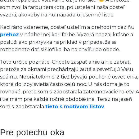
som zvolila farbu terakota, po ustelení naša posteľ
vyzerá, akokeby na ňu napadalo jesenné lístie.
Keď ráno vstaneme, posteľ ustelím a prehodím cez ňu
prehoz
v nádhernej kari farbe. Vyzerá naozaj krásne a
poslúži ako prikrývka napríklad v prípade, že sa
rozhodnete dať si šlofíka iba na chvíľu po obede.
Toto určite poznáte. Chcete zaspať a nie a nie zabrať,
pretože za oknami prechádzajú autá a osvetľujú Vašu
spálňu. Nepriateľom č. 2 tiež bývajú pouličné osvetlenia,
ktoré do izby svietia často celú noc. U nás doma je to
rovnaké, preto som si zaobstarala zatemňovacie rolety. A
i tie mám pre každé ročné obdobie iné. Teraz na jeseň
som si zaobstarala
tieto s motívom listov
.
Pre potechu oka