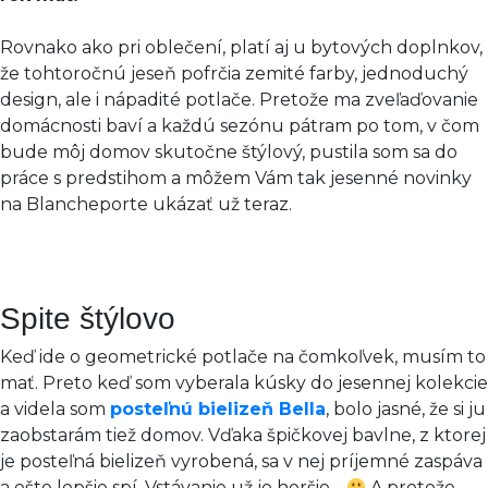
Rovnako ako pri oblečení, platí aj u bytových doplnkov,
že tohtoročnú jeseň pofrčia zemité farby, jednoduchý
design, ale i nápadité potlače. Pretože ma zveľaďovanie
domácnosti baví a každú sezónu pátram po tom, v čom
bude môj domov skutočne štýlový, pustila som sa do
práce s predstihom a môžem Vám tak jesenné novinky
na Blancheporte ukázať už teraz.
Spite štýlovo
Keď ide o geometrické potlače na čomkoľvek, musím to
mať. Preto keď som vyberala kúsky do jesennej kolekcie
a videla som
posteľnú bielizeň Bella
, bolo jasné, že si ju
zaobstarám tiež domov. Vďaka špičkovej bavlne, z ktorej
je posteľná bielizeň vyrobená, sa v nej príjemné zaspáva
a ešte lepšie spí. Vstávanie už je horšie…
A pretože