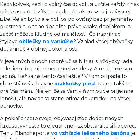
Kedykoľvek, keď to voľný čas dovolí, si určite každý z nás
nájde aspoň chvíľku na odpočinok vo svojej obývacej
izbe. Relax by to ale bol iba polovičný bez príjemného
prostredia. A toho docielite práve vďaka doplnkom. A
začať môžete kľudne od maličkostí. Čo napríklad
štýlové
obliečky na vankúše
? Vzhľad Vašej obývačky
dotiahnúť k úplnej dokonalosti.
V jesenných dňoch (ktoré už sa blížia), si vždycky rada
zaleziem do príjemnej a hrejivej deky. A určite nie som
jediná. Tiež sa na tento čas tešíte? V tom prípade to
chce štýlový a hlavne
mäkkučký pléd
. Jeden taký tu
pre Vás mám. Nielen, že sa Vám v ňom bude príjemne
lenošiť, ale naviac sa stane prima dekoráciou na Vašej
pohovke.
A pokiaľ chcete svojej obývacej izbe dodať nádych
luxusu, vyriešte to elegantne – zaobstarajte si koberec.
Ten z Blancheporte
vo vzhľade lešteného betónu
je