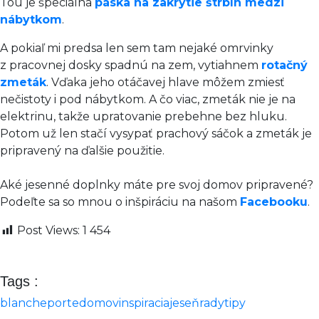
Tou je špeciálna
páska na zakrytie štrbín medzi
nábytkom
.
A pokiaľ mi predsa len sem tam nejaké omrvinky
z pracovnej dosky spadnú na zem, vytiahnem
rotačný
zmeták
. Vďaka jeho otáčavej hlave môžem zmiesť
nečistoty i pod nábytkom. A čo viac, zmeták nie je na
elektrinu, takže upratovanie prebehne bez hluku.
Potom už len stačí vysypať prachový sáčok a zmeták je
pripravený na ďalšie použitie.
Aké jesenné doplnky máte pre svoj domov pripravené?
Podeľte sa so mnou o inšpiráciu na našom
Facebooku
.
Post Views:
1 454
Tags :
blancheporte
domov
inspiracia
jeseň
rady
tipy