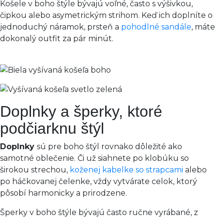
Košele v boho štýle bývajú voľné, často s výšivkou,
čipkou alebo asymetrickým strihom. Keď ich doplníte o
jednoduchý náramok, prsteň a
pohodlné sandále
, máte
dokonalý outfit za pár minút.
Doplnky a šperky, ktoré
podčiarknu štýl
Doplnky
sú pre boho štýl rovnako dôležité ako
samotné oblečenie. Či už siahnete po klobúku so
širokou strechou,
koženej kabelke so strapcami
alebo
po háčkovanej čelenke, vždy vytvárate celok, ktorý
pôsobí harmonicky a prirodzene.
Šperky v boho štýle bývajú často ručne vyrábané, z