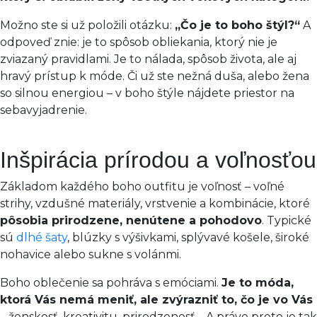
Možno ste si už položili otázku:
„Čo je to boho štýl?“
A
odpoveď znie: je to spôsob obliekania, ktorý nie je
zviazaný pravidlami. Je to nálada, spôsob života, ale aj
hravý prístup k móde. Či už ste nežná duša, alebo žena
so silnou energiou – v boho štýle nájdete priestor na
sebavyjadrenie.
Inšpirácia prírodou a voľnosťou
Základom každého boho outfitu je voľnosť – voľné
strihy, vzdušné materiály, vrstvenie a kombinácie, ktoré
pôsobia prirodzene, nenútene a pohodovo
. Typické
sú
dlhé šaty
, blúzky s výšivkami, splývavé košele, široké
nohavice alebo sukne s volánmi.
Boho oblečenie sa pohráva s emóciami.
Je to móda,
ktorá Vás nemá meniť, ale zvýrazniť to, čo je vo Vás
– ženskosť, kreativitu, prirodzenosť… A práve preto je tak