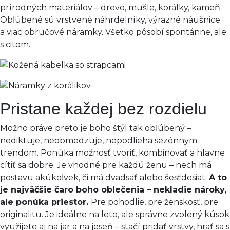
prírodných materiálov – drevo, mušle, korálky, kameň.
Obľúbené sú vrstvené náhrdelníky, výrazné náušnice
a viac obručové náramky. Všetko pôsobí spontánne, ale
s citom.
Pristane každej bez rozdielu
Možno práve preto je boho štýl tak obľúbený –
nediktuje, neobmedzuje, nepodlieha sezónnym
trendom. Ponúka možnosť tvoriť, kombinovať a hlavne
cítiť sa dobre. Je vhodné pre každú ženu – nech má
postavu akúkoľvek, či má dvadsať alebo šesťdesiat.
A to
je najväčšie čaro boho oblečenia – nekladie nároky,
ale ponúka priestor.
Pre pohodlie, pre ženskosť, pre
originalitu. Je ideálne na leto, ale správne zvolený kúsok
využijete aj na jar a na jeseň – stačí pridať vrstvy, hrať sa s