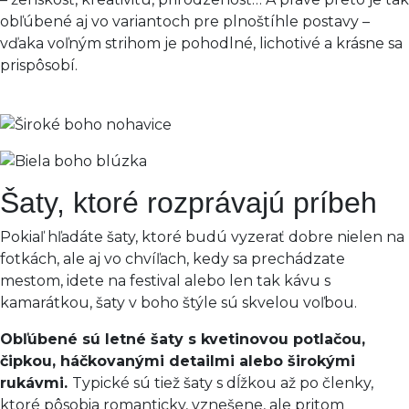
obľúbené aj vo variantoch pre plnoštíhle postavy –
vďaka voľným strihom je pohodlné, lichotivé a krásne sa
prispôsobí.
Šaty, ktoré rozprávajú príbeh
Pokiaľ hľadáte šaty, ktoré budú vyzerať dobre nielen na
fotkách, ale aj vo chvíľach, kedy sa prechádzate
mestom, idete na festival alebo len tak kávu s
kamarátkou, šaty v boho štýle sú skvelou voľbou.
Obľúbené sú letné šaty s kvetinovou potlačou,
čipkou, háčkovanými detailmi alebo širokými
rukávmi.
Typické sú tiež šaty s dĺžkou až po členky,
ktoré pôsobia romanticky, vznešene, ale pritom