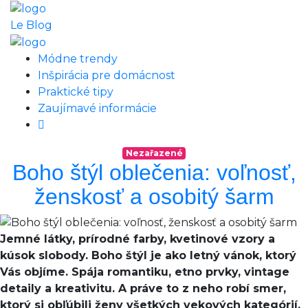
Le Blog
Módne trendy
Inšpirácia pre domácnost
Praktické tipy
Zaujímavé informácie
Nezařazené
Boho štýl oblečenia: voľnosť,
ženskosť a osobitý šarm
Jemné látky, prírodné farby, kvetinové vzory a
kúsok slobody. Boho štýl je ako letný vánok, ktorý
Vás objíme. Spája romantiku, etno prvky, vintage
detaily a kreativitu. A práve to z neho robí smer,
ktorý si obľúbili ženy všetkých vekových kategórií.