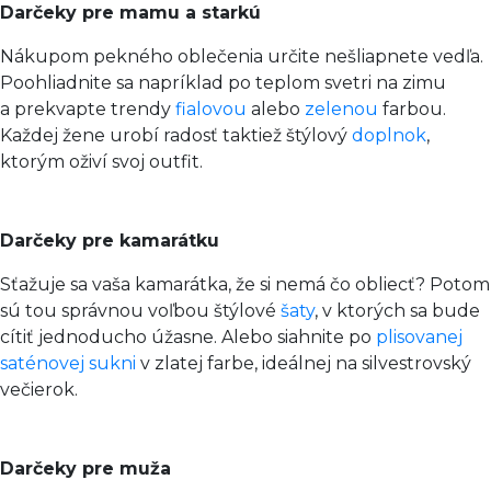
Darčeky pre mamu a starkú
Nákupom pekného oblečenia určite nešliapnete vedľa.
Poohliadnite sa napríklad po teplom svetri na zimu
a prekvapte trendy
fialovou
alebo
zelenou
farbou.
Každej žene urobí radosť taktiež štýlový
doplnok
,
ktorým oživí svoj outfit.
Darčeky pre kamarátku
Sťažuje sa vaša kamarátka, že si nemá čo obliecť? Potom
sú tou správnou voľbou štýlové
šaty
, v ktorých sa bude
cítiť jednoducho úžasne. Alebo siahnite po
plisovanej
saténovej sukni
v zlatej farbe, ideálnej na silvestrovský
večierok.
Darčeky pre muža