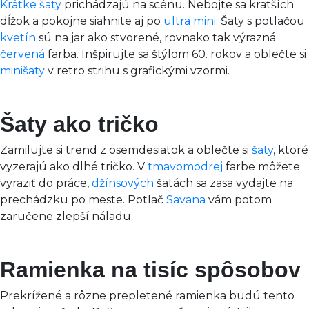
Krátke šaty
prichádzajú na scénu. Nebojte sa kratších
dĺžok a pokojne siahnite aj po
ultra mini
. Šaty s potlačou
kvetín
sú na jar ako stvorené, rovnako tak výrazná
červená
farba. Inšpirujte sa štýlom 60. rokov a oblečte si
minišaty
v retro strihu s grafickými vzormi.
Šaty ako tričko
Zamilujte si trend z osemdesiatok a oblečte si
šaty
, ktoré
vyzerajú ako dlhé tričko. V
tmavomodrej
farbe môžete
vyraziť do práce,
džínsových
šatách sa zasa vydajte na
prechádzku po meste. Potlač
Savana
vám potom
zaručene zlepší náladu.
Ramienka na tisíc spôsobov
Prekrížené a rôzne prepletené ramienka budú tento