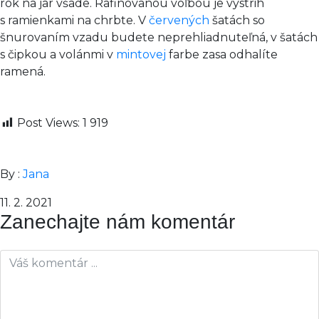
rok na jar všade. Rafinovanou voľbou je výstrih
s ramienkami na chrbte. V
červených
šatách so
šnurovaním vzadu budete neprehliadnuteľná, v šatách
s čipkou a volánmi v
mintovej
farbe zasa odhalíte
ramená.
Post Views:
1 919
By :
Jana
11. 2. 2021
Zanechajte nám komentár