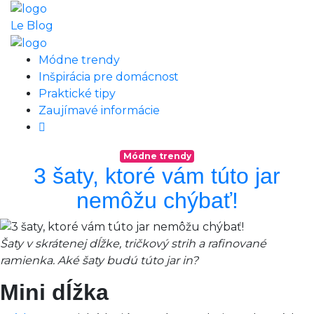
Le Blog
Módne trendy
Inšpirácia pre domácnost
Praktické tipy
Zaujímavé informácie
Módne trendy
3 šaty, ktoré vám túto jar
nemôžu chýbať!
Šaty v skrátenej dĺžke, tričkový strih a rafinované
ramienka. Aké šaty budú túto jar in?
Mini dĺžka